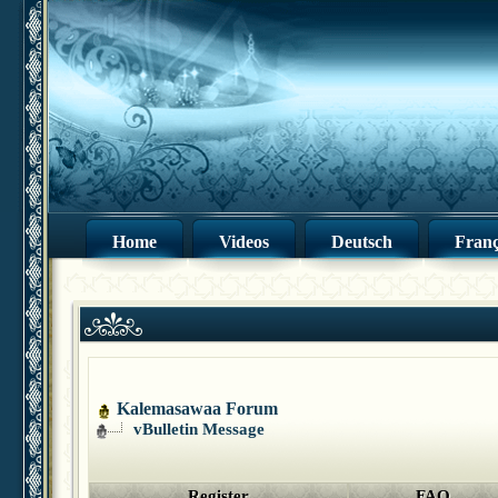
Home
Videos
Deutsch
Franç
Kalemasawaa Forum
vBulletin Message
Register
FAQ