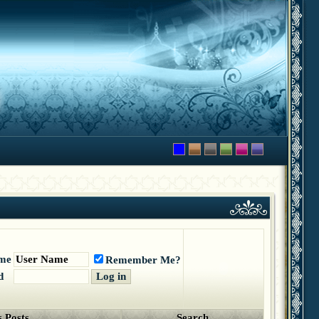
me
Remember Me?
d
 Posts
Search