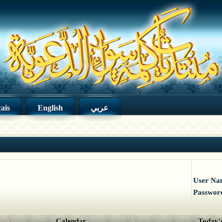
ais
English
عربي
User Na
Passwor
Calendar
Today's