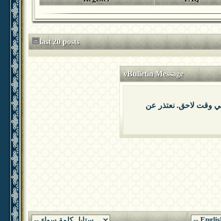
last 20 posts
vBulletin Message
 في وقت لاحق. نعتذر عن