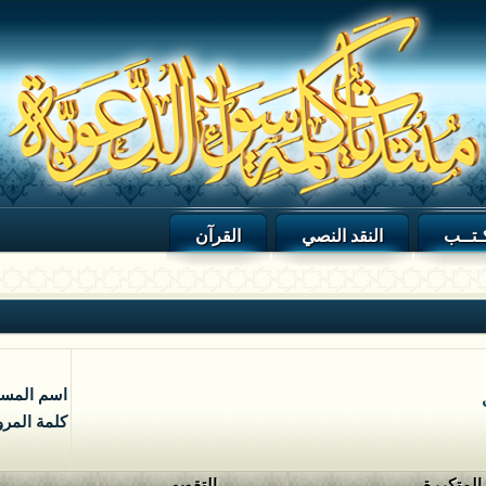
ـتــب
النقد النصي
القرآن
اسم المس
كلمة المرو
 المتكررة
التقويم