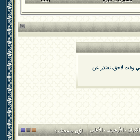
 في وقت لاحق. نعتذر عن
لأديان
-
الأرشيف
-
الأعلى
لوّن صفحتك :