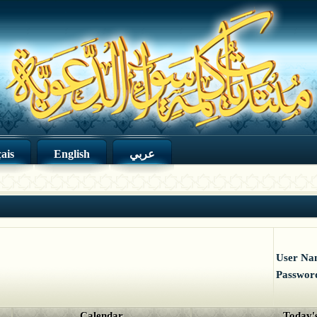
ais
English
عربي
User Na
Passwor
Calendar
Today's