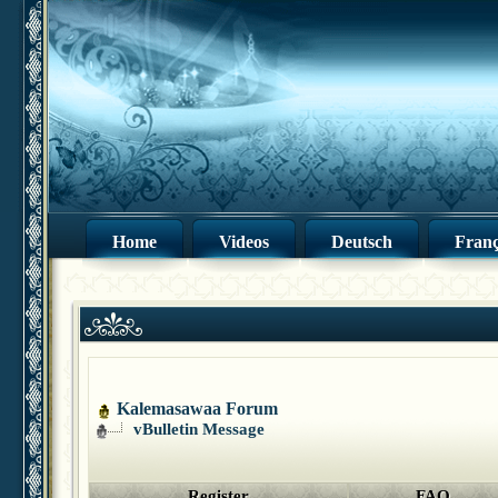
Home
Videos
Deutsch
Franç
Kalemasawaa Forum
vBulletin Message
Register
FAQ