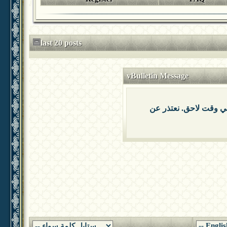
last 20 posts
vBulletin Message
 في وقت لاحق. نعتذر عن