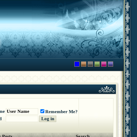
me
Remember Me?
d
 Posts
Search