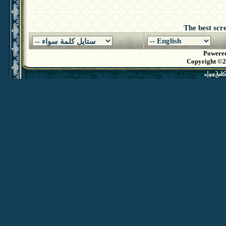
The best scr
Powered
Copyright ©20