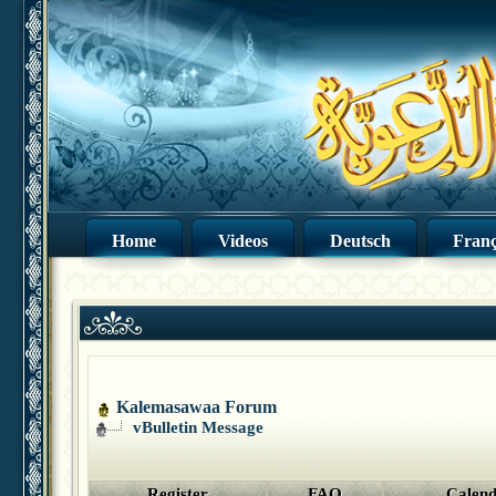
Home
Videos
Deutsch
Franç
Kalemasawaa Forum
vBulletin Message
Register
FAQ
Calen