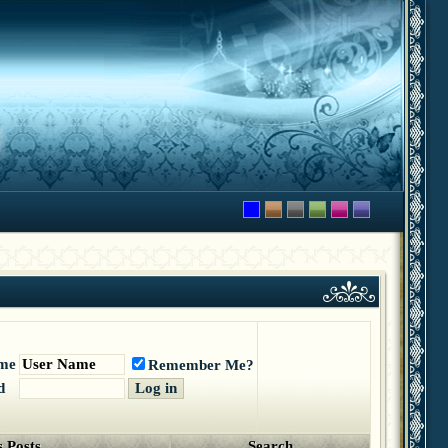
me
Remember Me?
d
 Posts
Search