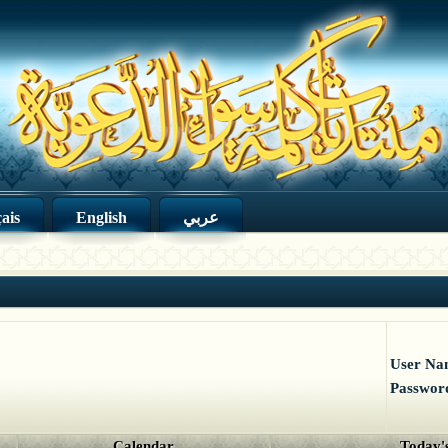
ais
English
عربي
User Na
Passwor
Calendar
Today's