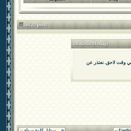
last 20 posts
vBulletin Message
 في وقت لاحق. نعتذر عن