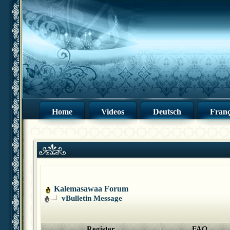
Home
Videos
Deutsch
Franç
Kalemasawaa Forum
vBulletin Message
Register
FAQ