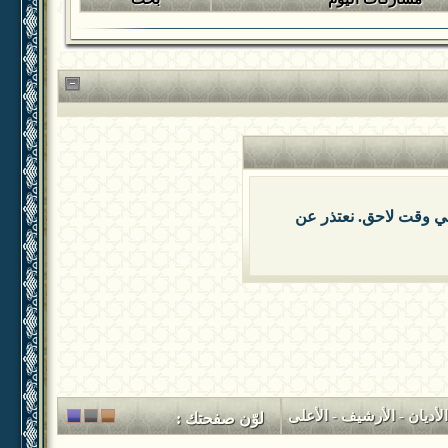
 في وقت لاحق. نعتذر عن
لأديان
-
الأرشيف
-
الأعلى
لوّن صفحتك :