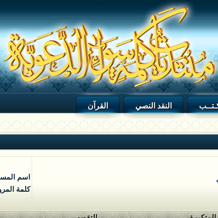
ـتــب
النقد النصي
القرآن
اسم المس
كلمة المرو
 المتكررة
التقويم