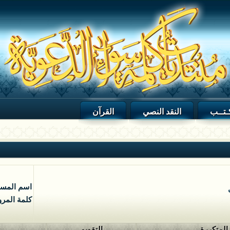
ـتــب
النقد النصي
القرآن
اسم المس
كلمة المرو
 المتكررة
التقويم