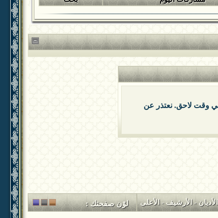
 في وقت لاحق. نعتذر عن
لأديان
-
الأرشيف
-
الأعلى
لوّن صفحتك :