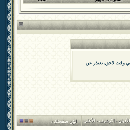
 في وقت لاحق. نعتذر عن
لأديان
-
الأرشيف
-
الأعلى
لوّن صفحتك :