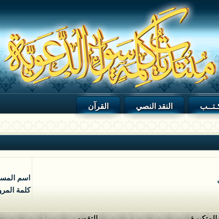
ـتــب
النقد النصي
القرآن
اسم المس
كلمة المرو
 المتكررة
التقويم