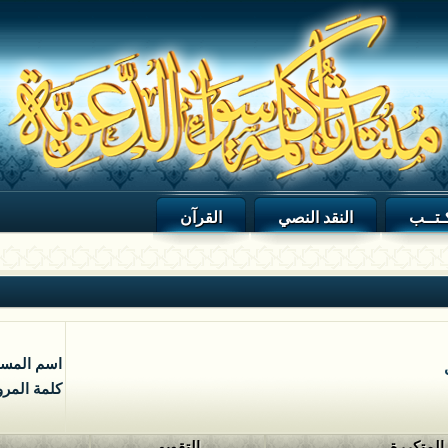
ـتــب
النقد النصي
القرآن
اسم المس
كلمة المرو
 المتكررة
التقويم