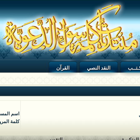
ـتــب
النقد النصي
القرآن
اسم المس
كلمة المرو
 المتكررة
التقويم