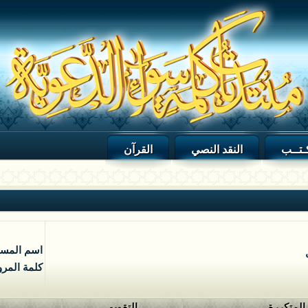
ـتــب
النقد النصي
القرآن
اسم المس
كلمة المرو
 المتكررة
التقويم