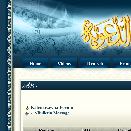
Home
Videos
Deutsch
Franç
Kalemasawaa Forum
vBulletin Message
Register
FAQ
Calen