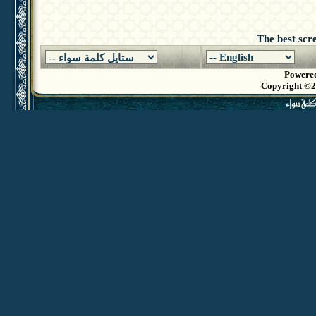
The best scr
Powered
Copyright ©20