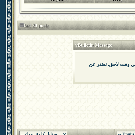
last 20 posts
vBulletin Message
 في وقت لاحق. نعتذر عن