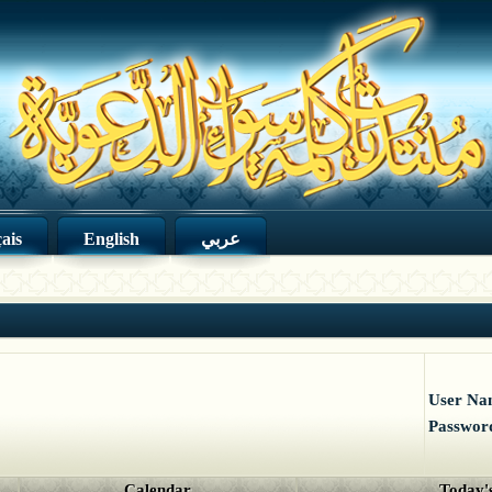
ais
English
عربي
User Na
Passwor
Calendar
Today's