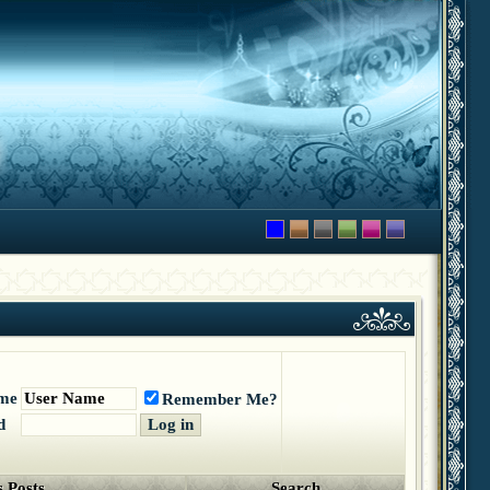
me
Remember Me?
d
 Posts
Search