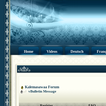
Home
Videos
Deutsch
Franç
Kalemasawaa Forum
vBulletin Message
Register
FAQ