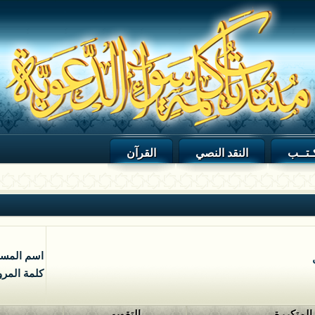
ـتــب
النقد النصي
القرآن
اسم المس
كلمة المرو
 المتكررة
التقويم