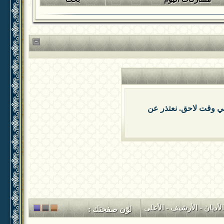
 في وقت لاحق. نعتذر عن
لأديان
-
الأرشيف
-
الأعلى
لوّن صفحتك :