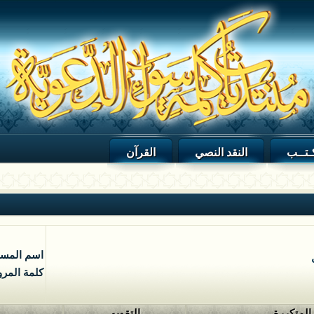
ـتــب
النقد النصي
القرآن
اسم المس
كلمة المرو
 المتكررة
التقويم