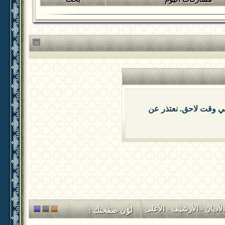
 في وقت لاحق. نعتذر عن
لأديان
-
الأرشيف
-
الأعلى
لوّن صفحتك :