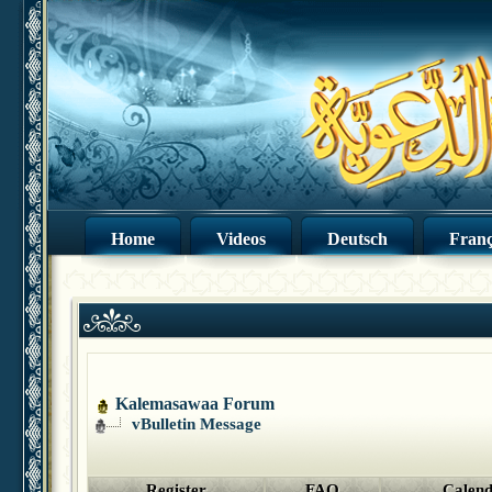
Home
Videos
Deutsch
Franç
Kalemasawaa Forum
vBulletin Message
Register
FAQ
Calen