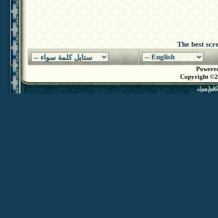
The best scr
Powered
Copyright ©20