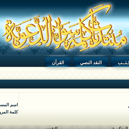
ـتــب
النقد النصي
القرآن
اسم المس
كلمة المرو
 المتكررة
التقويم