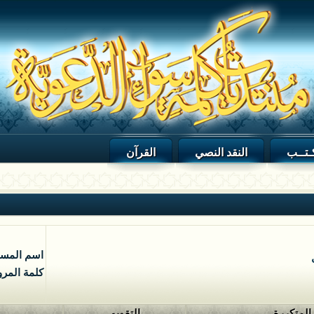
ـتــب
النقد النصي
القرآن
اسم المس
كلمة المرو
 المتكررة
التقويم